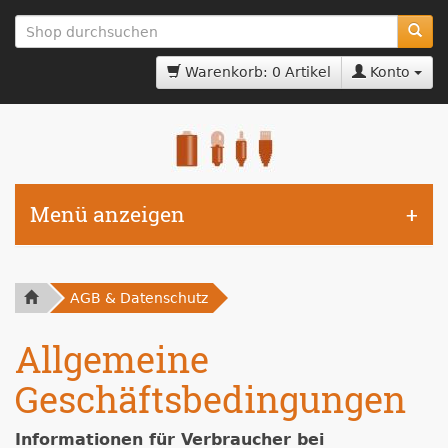
zum
Hauptinhalt
springen
Warenkorb: 0 Artikel
Konto
Menü anzeigen
AGB & Datenschutz
Allgemeine
Geschäftsbedingungen
Informationen für Verbraucher bei