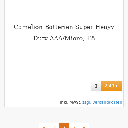
Camelion Batterien Super Heayv
Duty AAA/Micro, F8
2,49 €
inkl. MwSt.
zzgl. Versandkosten
«
1
2
3
»