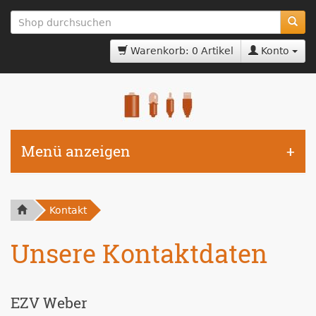
zum
Hauptinhalt
springen
Warenkorb: 0 Artikel
Konto
Menü anzeigen
Kontakt
Unsere Kontaktdaten
EZV Weber