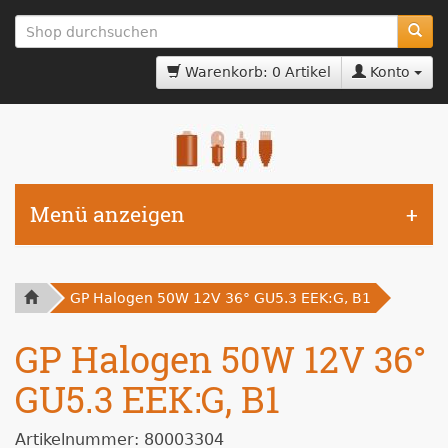
zum
Hauptinhalt
springen
Warenkorb: 0 Artikel
Konto
Menü anzeigen
GP Halogen 50W 12V 36° GU5.3 EEK:G, B1
GP Halogen 50W 12V 36°
GU5.3 EEK:G, B1
Artikelnummer: 80003304