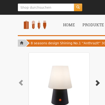
zum
Hauptinhalt
springen
HOME
PRODUKTE
8 seasons design Shining No.1 ''Anthrazit'' 