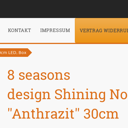
KONTAKT
IMPRESSUM
VERTRAG WIDERRU
30cm LED, Box
8 seasons
design Shining No
''Anthrazit'' 30cm