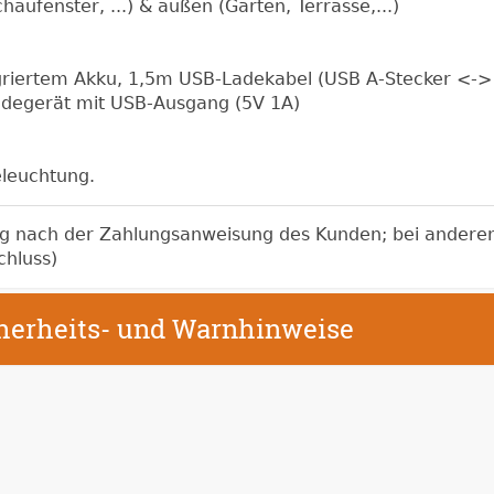
ufenster, ...) & außen (Garten, Terrasse,...)
egriertem Akku, 1,5m USB-Ladekabel (USB A-Stecker <->
adegerät mit USB-Ausgang (5V 1A)
eleuchtung.
ag nach der Zahlungsanweisung des Kunden; bei andere
chluss)
cherheits- und Warnhinweise