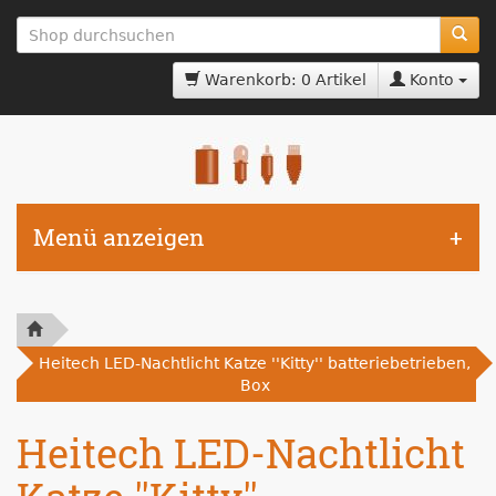
zum
Hauptinhalt
springen
Warenkorb: 0 Artikel
Konto
Menü anzeigen
Heitech LED-Nachtlicht Katze ''Kitty'' batteriebetrieben,
Box
Heitech LED-Nachtlicht