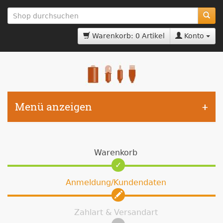
zum
Hauptinhalt
springen
Warenkorb: 0 Artikel
Konto
Menü anzeigen
Warenkorb
Anmeldung/Kundendaten
Zahlart & Versandart